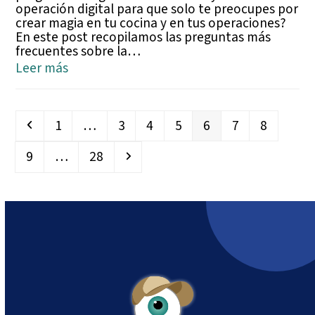
operación digital para que solo te preocupes por
crear magia en tu cocina y en tus operaciones?
En este post recopilamos las preguntas más
frecuentes sobre la…
Leer más
Anterior
Page
Page
Page
Page
Page
Page
Page
1
…
3
4
5
6
7
8
Page
Page
Siguiente
9
…
28