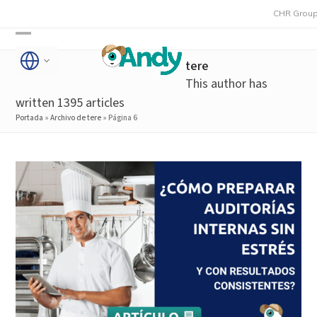
Skip
CHR Group adquie
to
Open
Close
content
tere
mobile
mobile
This author has
menu
menu
written 1395 articles
Portada
»
Archivo de tere
»
Página 6