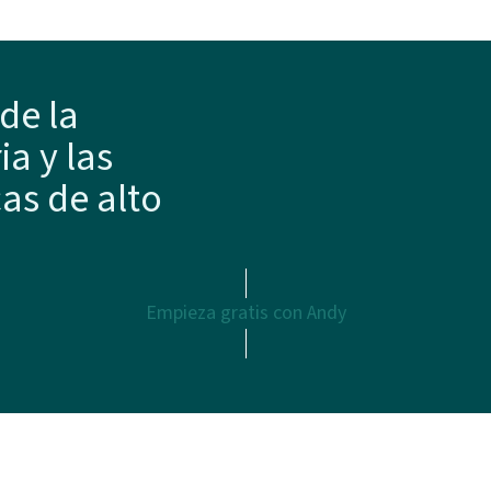
de la
a y las
as de alto
Empieza gratis con Andy