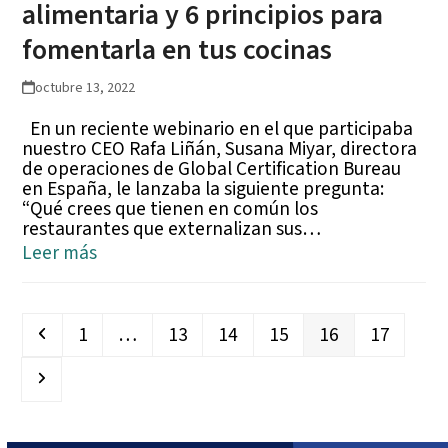
alimentaria y 6 principios para
fomentarla en tus cocinas
octubre 13, 2022
En un reciente webinario en el que participaba
nuestro CEO Rafa Liñán, Susana Miyar, directora
de operaciones de Global Certification Bureau
en España, le lanzaba la siguiente pregunta:
“Qué crees que tienen en común los
restaurantes que externalizan sus…
Leer más
Anterior
Page
Page
Page
Page
Page
Page
1
…
13
14
15
16
17
Siguiente