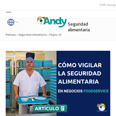
Skip
CHR Group adquier
to
Open
Close
content
Seguridad
mobile
mobile
alimentaria
menu
menu
Portada
»
Seguridad alimentaria
»
Página 16