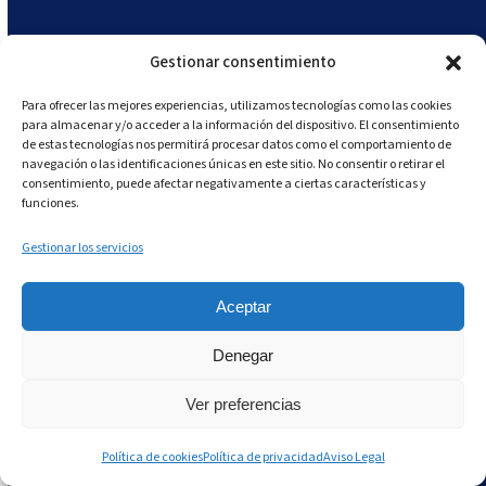
exigencias de las autoridades sanitarias.
Correcto funcionamiento de los equipos e
Gestionar consentimiento
instalaciones:
Andy garantiza el buen
funcionamiento de la refrigeración,
Para ofrecer las mejores experiencias, utilizamos tecnologías como las cookies
congelación, cafeteras, hornos, utensilios,
para almacenar y/o acceder a la información del dispositivo. El consentimiento
de estas tecnologías nos permitirá procesar datos como el comportamiento de
etc., alertando al equipo en tiempo real
navegación o las identificaciones únicas en este sitio. No consentir o retirar el
cuando detecta un funcionamiento erróneo,
consentimiento, puede afectar negativamente a ciertas características y
funciones.
y proponiendo un plan de acción inmediato.
Comunicación interna:
Andy facilita la
Gestionar los servicios
comunicación interna de forma eficiente
mediante su chat interno, un entorno seguro
Aceptar
desde donde transmitir información en
Denegar
formato documento, vídeo, o incluso en las
imágenes de la librería de recursos Andy.Con
Ver preferencias
Andy se pueden registrar todos los procesos
del restaurante de manera centralizada,
Política de cookies
Política de privacidad
Aviso Legal