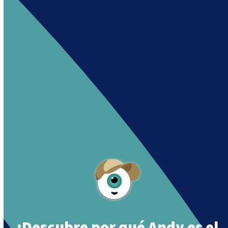
Andy es un asistente creado por Intowin
siguiendo su misión
«Building a Smart Future
Together».
Andy is an assistant created by Intowin following
their mission
«Building a Smart Future
Together»
.
¡Descubre por qué Andy es el