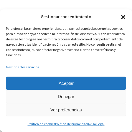
Gestionar consentimiento
CONTACTO
Para ofrecer las mejores experiencias, utilizamos tecnologías como las cookies
para almacenar y/o acceder a la información del dispositivo. El consentimiento
(+34) 932 715 644
de estas tecnologías nos permitirá procesar datos como el comportamiento de
navegación o las identificaciones únicas en este sitio. No consentir o retirar el
(+34) 684 46 60 17
consentimiento, puede afectar negativamente a ciertas características y
funciones.
Español
Gestionar los servicios
Iniciar sesión
Aceptar
Empieza gratis
Denegar
Ver preferencias
Política de cookies
Política de privacidad
Aviso Legal