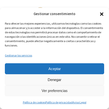
Gestionar consentimiento
Para ofrecer las mejores experiencias, utilizamos tecnologías como las cookies
para almacenar y/o acceder a la información del dispositivo. El consentimiento
FUNCIONES
de estas tecnologías nos permitirá procesar datos como el comportamiento de
navegación o las identificaciones únicas en este sitio. No consentir o retirar el
consentimiento, puede afectar negativamente a ciertas características y
APPCC digital
funciones.
Tareas
Gestionar los servicios
Registros digitales
Sensores de temperatura
Aceptar
Timers operacionales
Etiquetado alimentario
Denegar
Timers de producto
Ver preferencias
Incidencias
Mantenimiento preventivo
Política de cookies
Política de privacidad
Aviso Legal