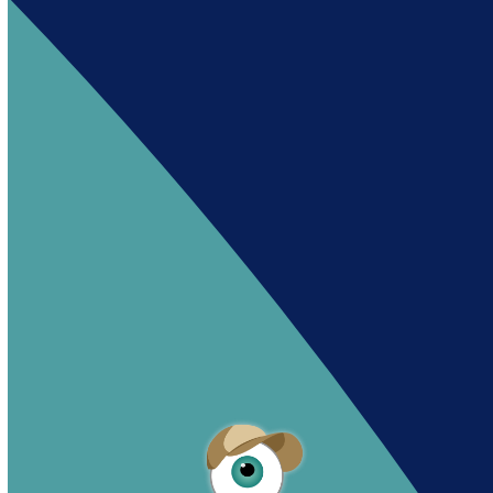
Andy es un asistente creado por Intowin
siguiendo su misión
«Building a Smart Future
Together».
Andy is an assistant created by Intowin following
their mission
«Building a Smart Future
Together»
.