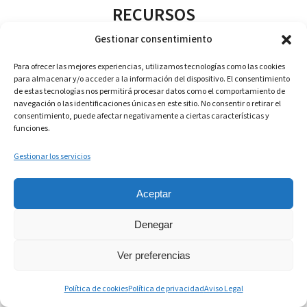
RECURSOS
Gestionar consentimiento
AndyTalks
Sobre Andy
Para ofrecer las mejores experiencias, utilizamos tecnologías como las cookies
para almacenar y/o acceder a la información del dispositivo. El consentimiento
Blog
de estas tecnologías nos permitirá procesar datos como el comportamiento de
navegación o las identificaciones únicas en este sitio. No consentir o retirar el
Tienda
consentimiento, puede afectar negativamente a ciertas características y
Centro de ayuda
funciones.
Gestionar los servicios
LEGAL
Aceptar
Aviso legal
Denegar
Condiciones de contratación
Condiciones de uso
Ver preferencias
Política de privacidad
Política de cookies
Política de privacidad
Aviso Legal
Política de cookies