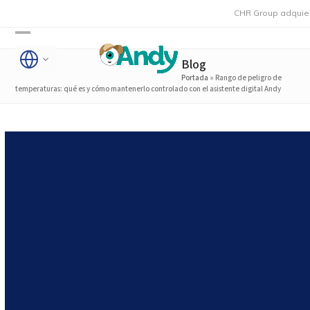
Skip
CHR Group adquiere Rmoni
to
Open
Close
content
Blog
mobile
mobile
Portada
»
Rango de peligro de
menu
menu
temperaturas: qué es y cómo mantenerlo controlado con el asistente digital Andy
Rango de peligro de
temperaturas: qué es y
cómo mantenerlo
controlado con el asistente
digital Andy