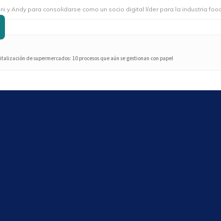
 para consolidarse como un socio digital líder para la industria foodservic
italización de supermercados: 10 procesos que aún se gestionan con papel
Search
Search
Últimos artículos