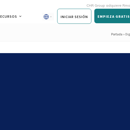
CHR Group adquiere Rmoni y Andy
RECURSOS
EMPIEZA GRATIS
INICIAR SESIÓN
Portada
»
Dig
mercados: 10 procesos que aún