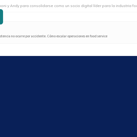
y para consolidarse como un socio digital líder para la industria foodserv
istencia no ocurre por accidente. Cómo escalar operaciones en food service
Search
Search
Últimos artículos