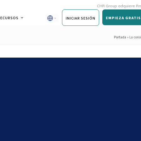
CHR Group adquiere Rmoni y And
RECURSOS
EMPIEZA GRATIS
INICIAR SESIÓN
Portada
»
La cons
e por accidente. Cómo escalar
vice