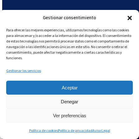
hostelería y el foodservice, es una valiosa
herramienta para
crear etiquetas Grab & Go
de
Gestionar consentimiento
manera eficiente y precisa.
Para ofrecer las mejores experiencias, utilizamos tecnologías como las cookies
para almacenar y/o acceder a la información del dispositivo. El consentimiento
Fíjate cómo Andy puede facilitar este proceso:
de estas tecnologías nos permitirá procesar datos como el comportamiento de
navegación o las identificaciones únicas en este sitio. No consentir o retirar el
consentimiento, puede afectar negativamente a ciertas características y
funciones.
Generación de Contenido de Etiquetas
: Andy
puede ayudarte a redactar el contenido
Gestionar los servicios
necesario para las etiquetas, como la lista de
ingredientes, la información nutricional, las
Aceptar
instrucciones de almacenamiento y preparación,
Denegar
y otros detalles requeridos por la normativa.
Solo tienes que proporcionar la información
Ver preferencias
clave y Andy le da forma en un formato
adecuado.
Política de cookies
Política de privacidad
Aviso Legal