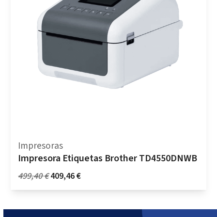
Impresoras
Impresora Etiquetas Brother TD4550DNWB
El
El
499,40
€
409,46
€
precio
precio
original
actual
era:
es: