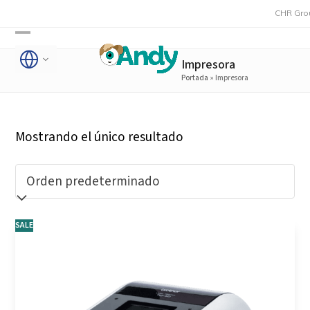
Skip
CHR Group 
to
Open
Close
content
Impresora
mobile
mobile
Portada
»
Impresora
menu
menu
Mostrando el único resultado
SALE