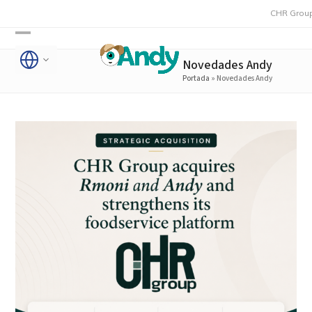
Skip
CHR Group adquie
to
Open
Close
content
Novedades Andy
mobile
mobile
Portada
»
Novedades Andy
menu
menu