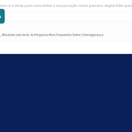
ndy para consolidar a sua posição como parceiro digital líder para o setor
S
, Blindada com Andy: As Perguntas Mais Frequentes Sobre Cibersegurança
Search
Search
Últimos artigos