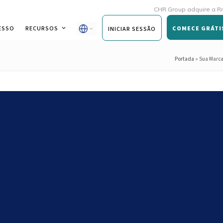
CHR Group adquire a Rmoni e a A
ESSO
RECURSOS
COMECE GRÁTI
INICIAR SESSÃO
Portada
»
Sua Marca
 Andy: As Perguntas Mais
segurança