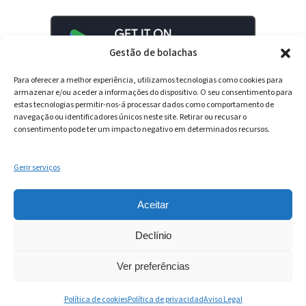
Gestão de bolachas
Para oferecer a melhor experiência, utilizamos tecnologias como cookies para
armazenar e/ou aceder a informações do dispositivo. O seu consentimento para
estas tecnologias permitir-nos-á processar dados como comportamento de
navegação ou identificadores únicos neste site. Retirar ou recusar o
consentimento pode ter um impacto negativo em determinados recursos.
Gerir serviços
LinkedIn
YouTube
Spotify
Aceitar
Declínio
Ver preferências
© 2025 – Intowin
Política de cookies
Política de privacidad
Aviso Legal